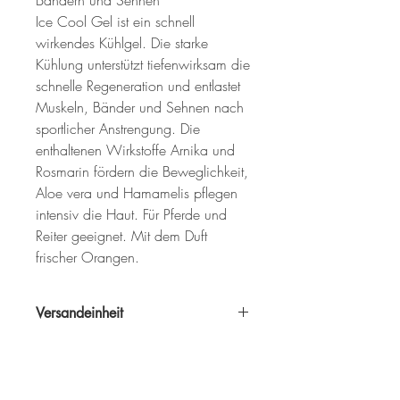
Bändern und Sehnen

Ice Cool Gel ist ein schnell 
wirkendes Kühlgel. Die starke 
Kühlung unterstützt tiefenwirksam die 
schnelle Regeneration und entlastet 
Muskeln, Bänder und Sehnen nach 
sportlicher Anstrengung. Die 
enthaltenen Wirkstoffe Arnika und 
Rosmarin fördern die Beweglichkeit, 
Aloe vera und Hamamelis pflegen 
intensiv die Haut. Für Pferde und 
Reiter geeignet. Mit dem Duft 
frischer Orangen.
Versandeinheit
1 VE = 6 Stück
Inhalt
600 ml