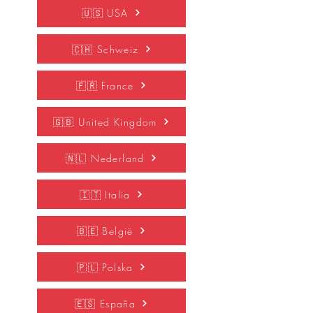
🇺🇸 USA
🇨🇭 Schweiz
🇫🇷 France
🇬🇧 United Kingdom
🇳🇱 Nederland
🇮🇹 Italia
🇧🇪 België
🇵🇱 Polska
🇪🇸 España