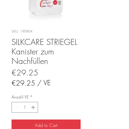
SKU: 190904
SILKCARE STRIEGEL
Kanister zum
Nachfüllen
Price
€29.25
€29.25
/
€29.25
per
1
Cubic
meter
Add to Cart