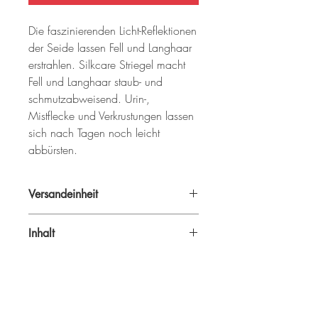
Die faszinierenden Licht-Reflektionen 
der Seide lassen Fell und Langhaar 
erstrahlen. Silkcare Striegel macht 
Fell und Langhaar staub- und 
schmutzabweisend. Urin-, 
Mistflecke und Verkrustungen lassen 
sich nach Tagen noch leicht 
abbürsten.
Versandeinheit
1 VE = 1 Stück
Inhalt
2500 ml