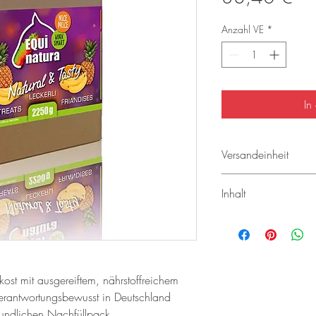
In
Versandeinheit
1 VE = 8 Stück
Inhalt
1000 ml
st mit ausgereiftem, nährstoffreichem 
erant­wortungsbewusst in Deutschland 
reundlichen Nachfüllpack.